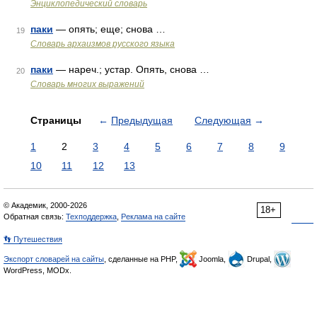
Энциклопедический словарь
паки
— опять; еще; снова …
19
Cловарь архаизмов русского языка
паки
— нареч.; устар. Опять, снова …
20
Словарь многих выражений
Страницы
←
Предыдущая
Следующая
→
1
2
3
4
5
6
7
8
9
10
11
12
13
© Академик, 2000-2026
18+
Обратная связь:
Техподдержка
,
Реклама на сайте
👣 Путешествия
Экспорт словарей на сайты
, сделанные на PHP,
Joomla,
Drupal,
WordPress, MODx.