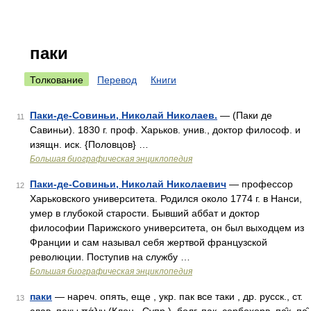
паки
Толкование
Перевод
Книги
Паки-де-Совиньи, Николай Николаев.
— (Паки де
11
Савиньи). 1830 г. проф. Харьков. унив., доктор философ. и
изящн. иск. {Половцов} …
Большая биографическая энциклопедия
Паки-де-Совиньи, Николай Николаевич
— профессор
12
Харьковского университета. Родился около 1774 г. в Нанси,
умер в глубокой старости. Бывший аббат и доктор
философии Парижского университета, он был выходцем из
Франции и сам называл себя жертвой французской
революции. Поступив на службу …
Большая биографическая энциклопедия
паки
— нареч. опять, еще , укр. пак все таки , др. русск., ст.
13