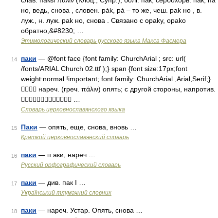
слав. пакы πάλιν (Клоц., Супр.), болг. пак, сербохорв. па̑к, па̑
но, ведь, снова , словен. pàk, рà – то же, чеш. раk но , в.
луж., н. луж. раk но, снова . Связано с ораkу, ораkо
обратно,&#8230; …
Этимологический словарь русского языка Макса Фасмера
паки
— @font face {font family: ChurchArial ; src: url(
14
/fonts/ARIAL Church 02.ttf );} span {font size:17px;font
weight:normal !important; font family: ChurchArial ,Arial,Serif;}
 нареч. (греч. πάλιν) опять; с другой стороны, напротив.
 …
Словарь церковнославянского языка
Паки
— опять, еще, снова, вновь …
15
Краткий церковнославянский словарь
паки
— п аки, нареч …
16
Русский орфографический словарь
паки
— див. пак I …
17
Український тлумачний словник
паки
— нареч. Устар. Опять, снова …
18